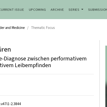
CURRENT ISSUE
UPCOMING
ARCHIVE
SERIES
SUBMISSIO
nder and Medicine
/
Thematic Focus
üren
e-Diagnose zwischen performativem
ktivem Leibempfinden
.v47i1-2.3844