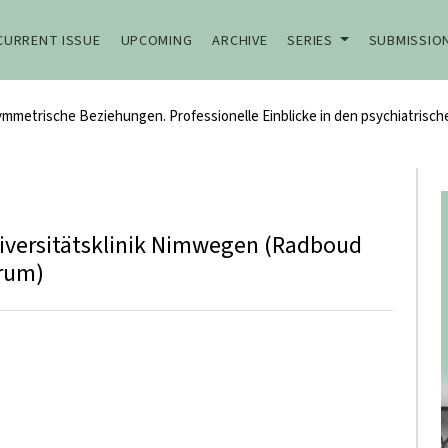
CURRENT ISSUE
UPCOMING
ARCHIVE
SERIES
SUBMISSIO
)symmetrische Beziehungen. Professionelle Einblicke in den psychiatrisc
iversitätsklinik Nimwegen (Radboud
trum)