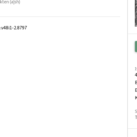
kten (a|sh)
.v48i1-2.8797
E