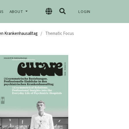
NS
ABOUT
LOGIN
hen Krankenhausalltag
/
Thematic Focus