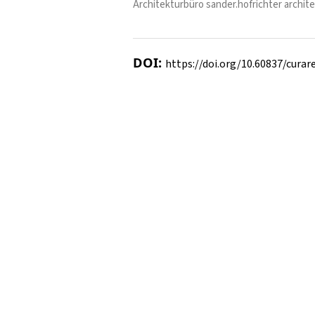
Architekturbüro sander.hofrichter archite
DOI:
https://doi.org/10.60837/curare