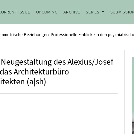
CURRENT ISSUE
UPCOMING
ARCHIVE
SERIES
SUBMISSIO
)symmetrische Beziehungen. Professionelle Einblicke in den psychiatrisc
 Neugestaltung des Alexius/Josef
das Architekturbüro
itekten (a|sh)