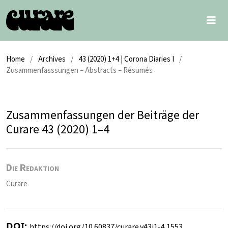
Home
/
Archives
/
43 (2020) 1+4 | Corona Diaries I
/
Zusammenfasssungen – Abstracts – Résumés
Zusammenfassungen der Beiträge der
Curare 43 (2020) 1–4
Die Redaktion
Curare
DOI:
https://doi.org/10.60837/curare.v43i1-4.1553